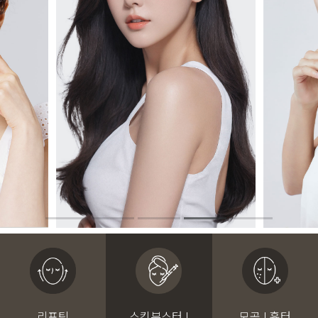
리프팅
스킨부스터 I
모공 I 흉터