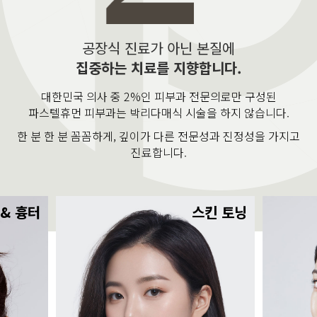
공장식 진료가 아닌 본질에
집중하는 치료를 지향합니다.
대한민국 의사 중 2%인 피부과 전문의로만 구성된
파스텔휴먼 피부과는 박리다매식 시술을 하지 않습니다.
한 분 한 분 꼼꼼하게, 깊이가 다른 전문성과 진정성을 가지고
진료합니다.
 & 흉터
스킨 토닝