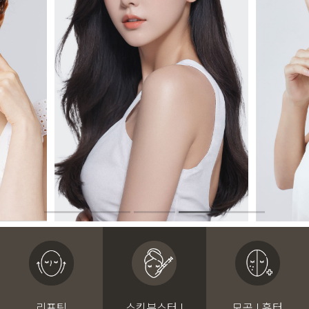
리프팅
스킨부스터 I
모공 I 흉터