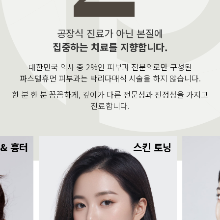
공장식 진료가 아닌 본질에
집중하는 치료를 지향합니다.
대한민국 의사 중 2%인 피부과 전문의로만 구성된
파스텔휴먼 피부과는 박리다매식 시술을 하지 않습니다.
한 분 한 분 꼼꼼하게, 깊이가 다른 전문성과 진정성을 가지고
진료합니다.
 & 흉터
스킨 토닝